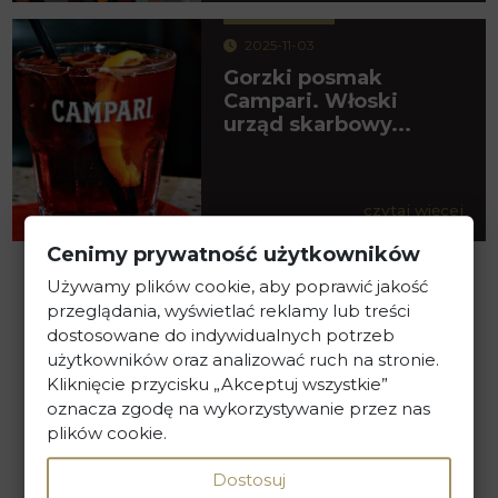
2025-11-03
Gorzki posmak
Campari. Włoski
urząd skarbowy...
czytaj więcej
Cenimy prywatność użytkowników
Używamy plików cookie, aby poprawić jakość
przeglądania, wyświetlać reklamy lub treści
dostosowane do indywidualnych potrzeb
użytkowników oraz analizować ruch na stronie.
Kliknięcie przycisku „Akceptuj wszystkie”
oznacza zgodę na wykorzystywanie przez nas
plików cookie.
Kancelaria Prawna Skarbiec
Dostosuj