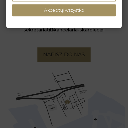
ul. Maciejki 13, 02-181 Warszawa
Akceptuj wszystko
tel. +48 22 586 40 00
sekretariat@kancelaria-skarbiec.pl
NAPISZ DO NAS