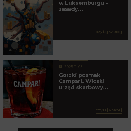
w Luksemburgu –
zasady...
czytaj więcej
2025-11-03
Gorzki posmak
Campari. Włoski
urząd skarbowy...
czytaj więcej