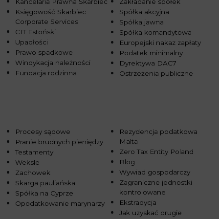
Kancelaria Prawna Skarbiec
Zakładanie spółek
Księgowość Skarbiec
Spółka akcyjna
Corporate Services
Spółka jawna
CIT Estoński
Spółka komandytowa
Upadłości
Europejski nakaz zapłaty
Prawo spadkowe
Podatek minimalny
Windykacja należności
Dyrektywa DAC7
Fundacja rodzinna
Ostrzeżenia publiczne
Procesy sądowe
Rezydencja podatkowa
Malta
Pranie brudnych pieniędzy
Zero Tax Entity Poland
Testamenty
Blog
Weksle
Wywiad gospodarczy
Zachowek
Zagraniczne jednostki
Skarga pauliańska
kontrolowane
Spółka na Cyprze
Ekstradycja
Opodatkowanie marynarzy
Jak uzyskać drugie