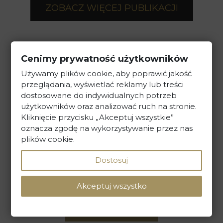
ZOBACZ WIĘCEJ PUBLIKACJI
Cenimy prywatność użytkowników
Używamy plików cookie, aby poprawić jakość
przeglądania, wyświetlać reklamy lub treści
dostosowane do indywidualnych potrzeb
Kancelaria Prawna Skarbiec
użytkowników oraz analizować ruch na stronie.
ul. Maciejki 13, 02-181 Warszawa
Kliknięcie przycisku „Akceptuj wszystkie”
oznacza zgodę na wykorzystywanie przez nas
plików cookie.
tel. +48 22 586 40 00
Dostosuj
sekretariat@kancelaria-skarbiec.pl
Akceptuj wszystko
NAPISZ DO NAS